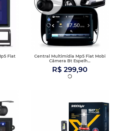
 Onix
ULTRALED S17X H4 6500K 5500
...
LUMENS 9-32V
R$ 169,90