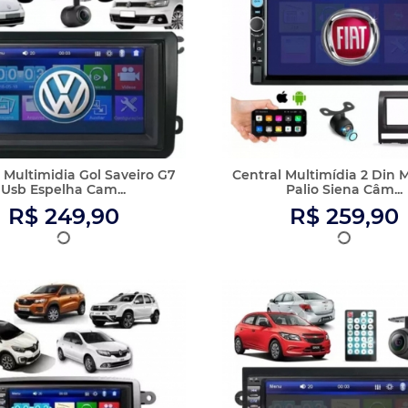
 Multimídia Renault Duster
Central Multimidia MP5
Sandero Logan O...
Camera Ré Bluetooth E
R$ 249,90
R$ 249,90