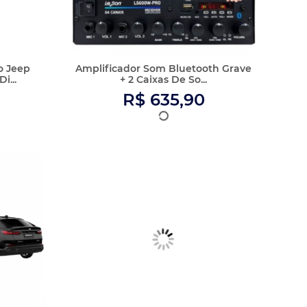
o Fiat
Central Multimidia Corolla Hilux
...
Etios Espelha Bt...
R$ 239,90