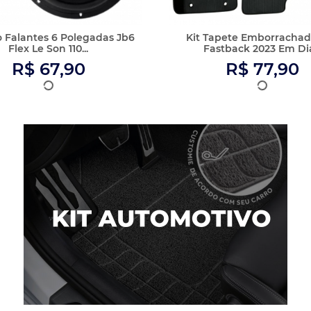
 Multimídia 2 Din Mp5 Logan
Central Multimídia 2 Din M
Expression Câm...
Palio G1 Câmera...