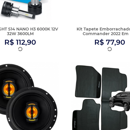
o Falantes 6 Polegadas Jb6
Kit Tapete Emborrachad
Flex Le Son 110...
Fastback 2023 Em Dia
R$ 67,90
R$ 77,90