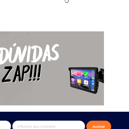
Assinar
Social
ões