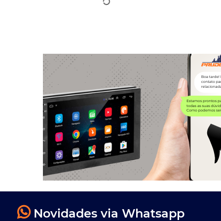
Novidades via Whatsapp
Entre em nossa lista de transmissão.
Instituci
E-book
atendime
Whatsapp 
Política d
Fale Cono
Conferir
Central d
Formas de pagamento