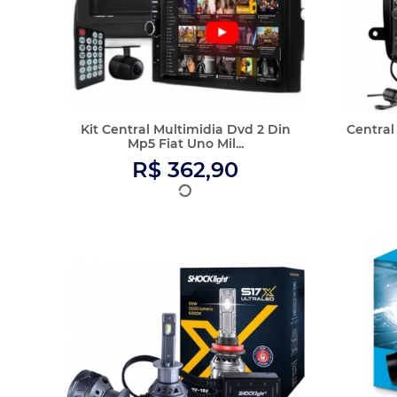
ULTRALED S17X H1 6500K 5500
HEADLIG
LUMENS 9-32V
R$ 149,90