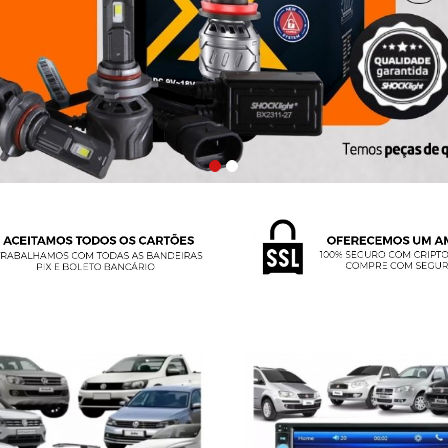
 Multimidia Gol Saveiro G7
Central Multimídia 2 Din 
Usb Espelha Cam...
Palio Siena Câm...
R$ 249,90
R$ 259,90