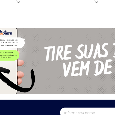
onal
Dúvidas Frequentes
e-book
nto@prudenauto.com.br
Pagamento e entregas
(18) 99799-0127
Política de Trocas e Devoluç
e Privacidade e Cookies
sco
e atendimento
Certificados