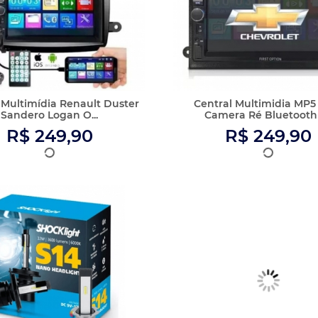
HT S14 NANO H3 6000K 12V
Kit Tapete Emborrachad
32W 3600LM
Commander 2022 Em Di
R$ 112,90
R$ 77,90