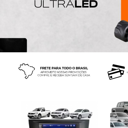
Central Multimidia MP5 Gol G6
Central
Camera Moldura Bt ...
R$ 275,90