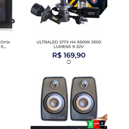
o Jeep
Amplificador Som Bluetooth Grave
...
+ 2 Caixas De So...
R$ 635,90