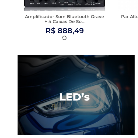
Mais vendidos
D250 X
Central Multimídia 2 Din Mp5 Corsa
Central
Classic Câmera...