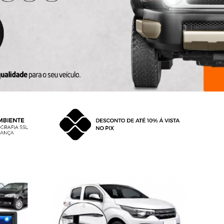
Mp5 Fiat
Central Multimídia Mp5 Fiat Mobi
Câmera Bt Espelh...
R$ 299,90