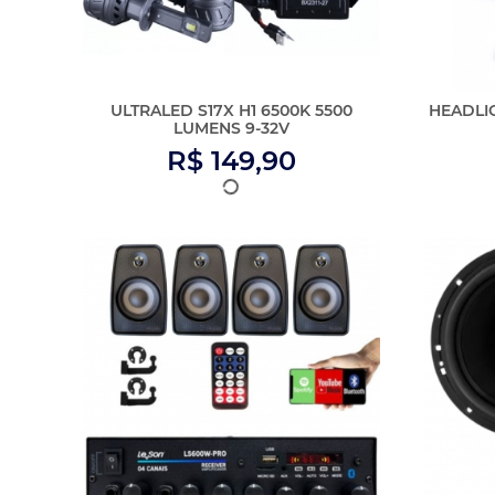
Amplificador Som Bluetooth Grave
Par Alt
+ 4 Caixas De So...
R$ 888,49